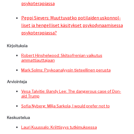
psykoterapiassa
Pep­pi Siev­ers: Muut­tuvatko poti­laiden uskon­nol­
liset ja hen­gel­liset käsi­tyk­set psyko­dy­naamises­sa
psykoterapiassa?
Kir­joituk­sia
Robert Hin­shel­wood: Skit­sofren­ian vaiku­tus
ammattiauttajaan
Mark Solms: Psyko­ana­lyysin tieteelli­nen perusta
Arvioin­te­ja
Vesa Talvi­tie: Bandy Lee: The dan­ger­ous case of Don­
ald Trump
Sofia Nyberg: Mil­ja Sarko­la, I would pre­fer not to
Keskustelua
Lau­ri Kuus­sa­lo: Kri­it­tisyys tutkimuksessa