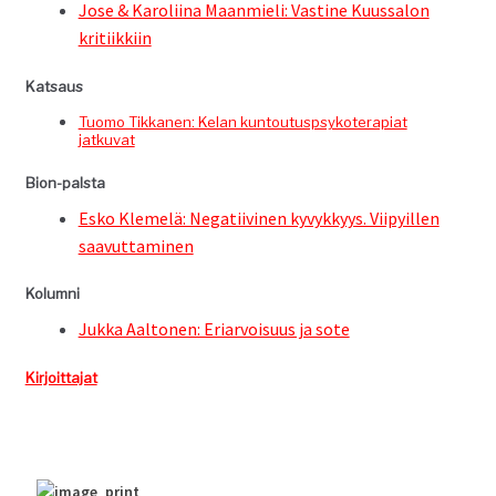
Jose & Karoli­ina Maan­mieli: Vas­tine Kuus­sa­lon
kritiikkiin
Kat­saus
Tuo­mo Tikka­nen: Kelan kuntou­tusp­sykoter­api­at
jatkuvat
Bion-pal­s­ta
Esko Klemelä: Negati­ivi­nen kyvykkyys. Viipy­illen
saavuttaminen
Kolum­ni
Juk­ka Aal­to­nen: Eri­ar­voisu­us ja sote
Kir­joit­ta­jat