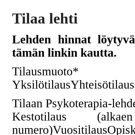
Tilaa lehti
Lehden hinnat löytyvät
tämän linkin kautta.
Tilausmuoto*
Yksilötilaus
Yhteisötilaus
Tilaan Psykoterapia-lehd
Kestotilaus (alka
numero)VuositilausOp