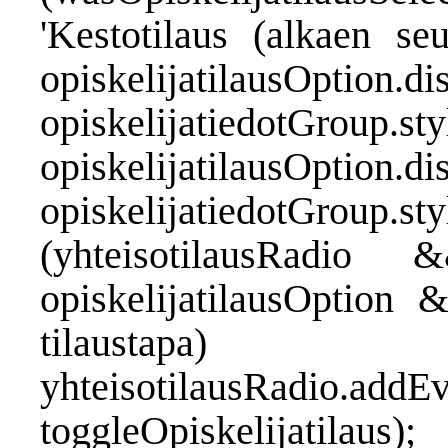
'Kestotilaus (alkaen se
opiskelijatilausO
opiskelijatiedotGroup.st
opiskelijatilausOp
opiskelijatiedotGroup.st
(yhteisotilausRadio
opiskelijatilausOption
tilau
yhteisotilausRadio.addEv
toggleOpiskelijatilaus);