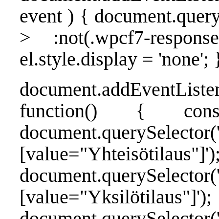
event ) { document.quer
> :not(.wpcf7-respons
el.style.display = 'none'; }
document.addEventListe
function() { cons
document.querySelector(
[value="Yhteisötilaus"]
document.querySelector(
[value="Yksilötilaus"]');
document.querySelector('