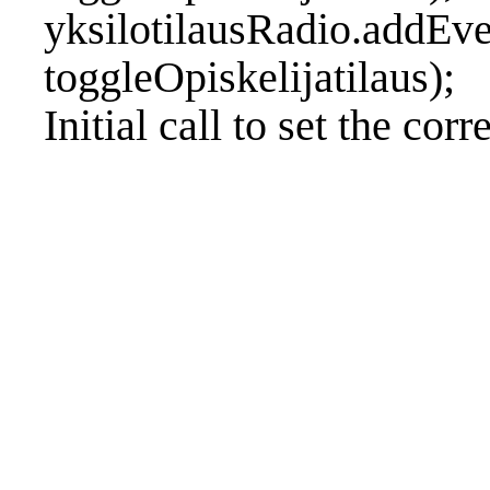
yksilotilausRadio.addEve
toggleOpiskelijatilaus);
Initial call to set the corr