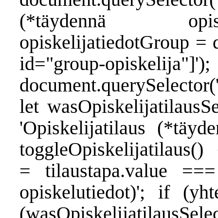
(*täydennä opisk
opiskelijatiedotGroup = 
id="group-opiskelij
document.querySelector('
let wasOpiskelijatilausS
'Opiskelijatilaus (*täyd
toggleOpiskelijatilaus()
= tilaustapa.value === 
opiskelutiedot)'; if (yh
(wasOpiskelijatilausSe