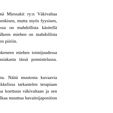
änä Miessakit ry:n Väkivaltaa
henkisen, mutta myös fyysisen,
ssa on mahdollista käsitellä
älkeen miehen on mahdollista
n piiriin.
 kokeneen miehen toimijuudessa
iakasta tässä ponnistelussa.
osta. Näitä muutosta kuvaavia
ikkelissa tarkastelen terapiaan
sa koettuun väkivaltaan ja sen
lkaa muuttua havaitsijaposition