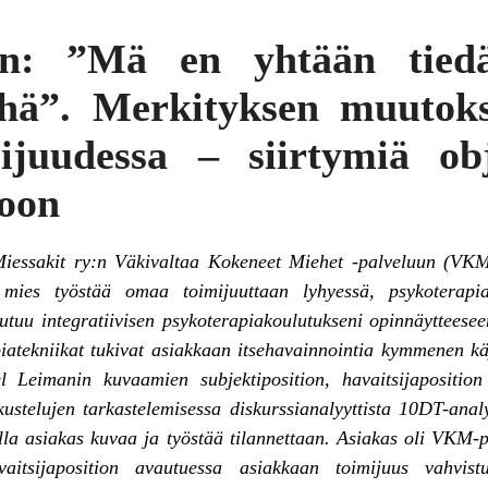
in: ”Mä en yhtään tied
ehä”. Merkityksen muutoks
ijuudessa – siirtymiä obje
ioon
 Miessakit ry:n Väkivaltaa Kokeneet Miehet -palveluun (VK
 mies työstää omaa toimijuuttaan lyhyessä, psykoterap
autuu integratiivisen psykoterapiakoulutukseni opinnäytteesee
iatekniikat tukivat asiakkaan itsehavainnointia kymmenen kä
 Leimanin kuvaamien subjektiposition, havaitsijaposition j
stelujen tarkastelemisessa diskurssianalyyttista 10DT-analy
joilla asiakas kuvaa ja työstää tilannettaan. Asiakas oli VK
avaitsijaposition avautuessa asiakkaan toimijuus vahvi