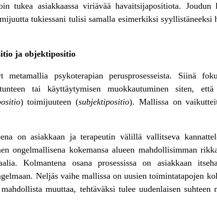
in tukea asiakkaassa viriävää havaitsijapositiota. Joudun
imijuutta tukiessani tulisi samalla esimerkiksi syyllistäneeksi
itio ja objektipositio
 metamallia psykoterapian perusprosesseista. Siinä foku
tunteen tai käyttäytymisen muokkautuminen siten, että 
ositio
) toimijuuteen (
subjektipositio
). Mallissa on vaikuttei
ena on asiakkaan ja terapeutin välillä vallitseva kannatte
en ongelmallisena kokemansa alueen mahdollisimman rikka
riaalia. Kolmantena osana prosessissa on asiakkaan itseh
ngelmaan. Neljäs vaihe mallissa on uusien toimintatapojen ko
le mahdollista muuttaa, tehtäväksi tulee uudenlaisen suhte