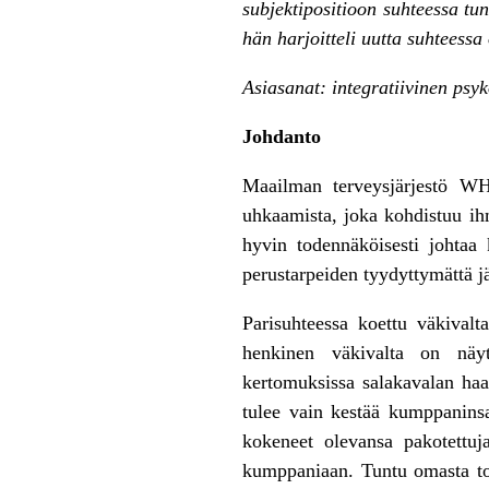
subjektipositioon suhteessa tun
hän harjoitteli uutta suhteessa
Asiasanat: integratiivinen psyk
Johdanto
Maailman terveysjärjestö WHO
uhkaamista, joka kohdistuu ihm
hyvin todennäköisesti johtaa
perustarpeiden tyydyttymättä 
Parisuhteessa koettu väkivalta
henkinen väkivalta on näy
kertomuksissa salakavalan haav
tulee vain kestää kumppaninsa 
kokeneet olevansa pakotettu
kumppaniaan. Tuntu omasta toi