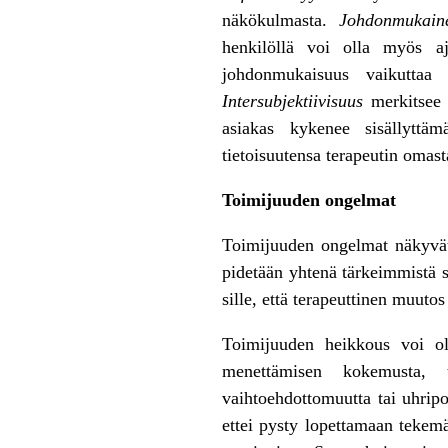
näkökulmasta.
Johdonmukain
henkilöllä voi olla myös aj
johdonmukaisuus vaikuttaa 
Intersubjektiivisuus
merkitsee 
asiakas kykenee sisällyttäm
tietoisuutensa terapeutin omast
Toimijuuden ongelmat
Toimijuuden ongelmat näkyvät
pidetään yhtenä tärkeimmistä s
sille, että terapeuttinen muut
Toimijuuden heikkous voi ol
menettämisen kokemusta, t
vaihtoehdottomuutta tai uhripo
ettei pysty lopettamaan tekemä