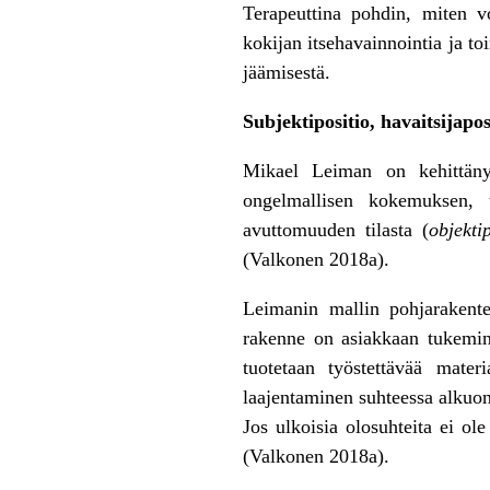
Terapeuttina pohdin, miten vo
kokijan itsehavainnointia ja to
jäämisestä.
Subjektipositio, havaitsijapos
Mikael Leiman on kehittänyt
ongelmallisen kokemuksen, 
avuttomuuden tilasta (
objektip
(Valkonen 2018a).
Leimanin mallin pohjarakente
rakenne on asiakkaan tukemin
tuotetaan työstettävää mate
laajentaminen suhteessa alkuo
Jos ulkoisia olosuhteita ei o
(Valkonen 2018a).