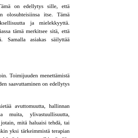
ämä on edellytys sille, että
n olosuhteisiinsa itse. Tämä
ellisuutta ja mielekkyyttä.
assa tämä merkitsee sitä, että
ä. Samalla asiakas säilyttää
oin. Toimijuuden menettämistä
uden saavuttaminen on edellytys
etää avuttomuutta, hallinnan
muita, ylivastuullisuutta,
otain, mitä haluaisi tehdä, tai
nkin yksi tärkeimmistä terapian