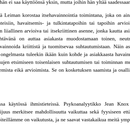
 hän ei saa käyttöönsä yksin, mutta joihin hän yltää saadessa
lä Leiman korostaa itsehavainnointia toimintana, joka on ain
eisiin, havaitsemis- ja tulkintatapoihin tai tapoihin arv
liiallinen arvioiva tai itsekriittinen asenne, jonka kautta as
htävänä on auttaa asiakasta muodostamaan toinen, neutr
avainnoida kriittistä ja tuomitsevaa suhtautumistaan. Näin 
tä ongelmasta tuleekin ikään kuin kohde ja asiakkaasta havai
sujen etsimiseen toisenlaisen suhtautumisen tai toiminnan m
ilemista eikä arvioimista. Se on kosketuksen saamista ja osal
ssa käytössä ihmistieteissä. Psykoanalyytikko Jean Kn
ijuus merkitsee mahdollisuutta vaikuttaa sekä fyysiseen ett
teillämme on vaikutusta, ja ne saavat vastakaikua meitä ympär