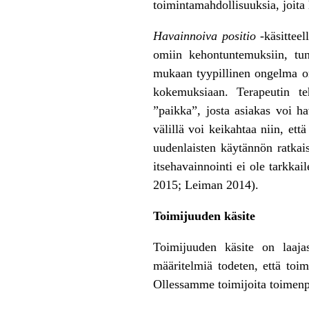
toimintamahdollisuuksia, joita
Havainnoiva positio
-käsitteel
omiin kehontuntemuksiin, tunt
mukaan tyypillinen ongelma on 
kokemuksiaan. Terapeutin te
”paikka”, josta asiakas voi h
välillä voi keikahtaa niin, et
uudenlaisten käytännön ratkai
itsehavainnointi ei ole tarkka
2015; Leiman 2014).
Toimijuuden käsite
Toimijuuden käsite on laaja
määritelmiä todeten, että toim
Ollessamme toimijoita toimenpi