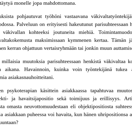
ttäytyä monelle jopa mahdottomana.
uksista pohjautuvat työhöni vastaavana väkivaltatyöntekij
ossa. Palveluun on erityisesti hakeutunut parisuhteessaan 
en väkivallan kohteeksi joutuneita miehiä. Toimintamuodo
ivaltakokemusta maksimissaan kymmenen kertaa. Tämän j
 kerran ohjattuun vertaisryhmään tai jonkin muun auttamise
n, millaisia muutoksia parisuhteessaan henkistä väkivaltaa
n aikana. Havainnoin, kuinka voin työntekijänä tukea as
ia asiakasnauhoitteitani.
sen psykoterapian käsittein asiakkaassa tapahtuvaa muut
ekti- ja havaitsijapositio sekä toimijuus ja erillisyys. Art
a omasta neuvottomuudestaan eli objektipositiosta suhtees
ia asiakkaan puheessa voi havaita, kun hänen uhripositionsa a
suuntaan?