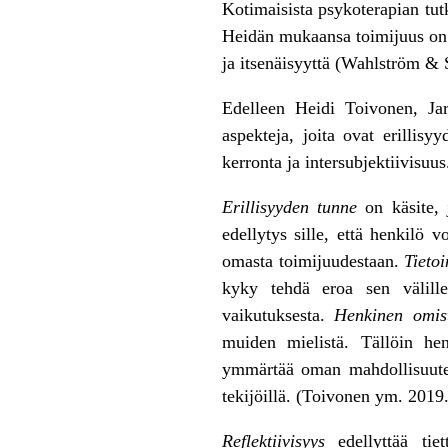
Kotimaisista psykoterapian tut
Heidän mukaansa toimijuus on v
ja itsenäisyyttä (Wahlström & 
Edelleen Heidi Toivonen, Jar
aspekteja, joita ovat erillis
kerronta ja intersubjektiivisuus
Erillisyyden tunne
on käsite, 
edellytys sille, että henkilö 
omasta toimijuudestaan.
Tieto
kyky tehdä eroa sen välille
vaikutuksesta.
Henkinen omis
muiden mielistä. Tällöin he
ymmärtää oman mahdollisuutens
tekijöillä. (Toivonen ym. 2019.
Reflektiivisyys
edellyttää tiett