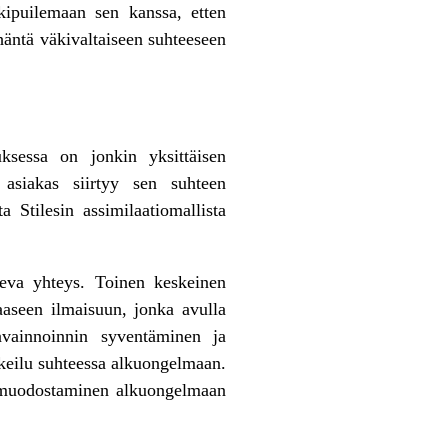
 kipuilemaan sen kanssa, etten
 häntä väkivaltaiseen suhteeseen
ksessa on jonkin yksittäisen
asiakas siirtyy sen suhteen
ta Stilesin assimilaatiomallista
leva yhteys. Toinen keskeinen
aseen ilmaisuun, jonka avulla
avainnoinnin syventäminen ja
keilu suhteessa alkuongelmaan.
en muodostaminen alkuongelmaan