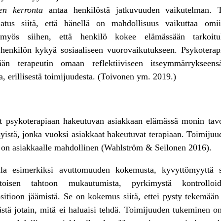
en kerronta
antaa henkilöstä jatkuvuuden vaikutelman. T
atus siitä, että hänellä on mahdollisuus vaikuttaa omii
myös siihen, että henkilö kokee elämässään tarkoituks
henkilön kykyä sosiaaliseen vuorovaikutukseen. Psykoterapi
ään terapeutin omaan reflektiiviseen itseymmärrykseens
a, erillisestä toimijuudesta. (Toivonen ym. 2019.)
 psykoterapiaan hakeutuvan asiakkaan elämässä monin tav
yistä, jonka vuoksi asiakkaat hakeutuvat terapiaan. Toimiju
os on asiakkaalle mahdollinen (Wahlström & Seilonen 2016).
la esimerkiksi avuttomuuden kokemusta, kyvyttömyyttä si
oisen tahtoon mukautumista, pyrkimystä kontrolloida 
sitioon jäämistä. Se on kokemus siitä, ettei pysty tekemään j
stä jotain, mitä ei haluaisi tehdä. Toimijuuden tukeminen o