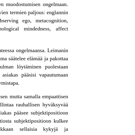
hteen muodostumisen ongelmaan.
vien termien paljous: englannin
 observing ego, metacognition,
chological mindedness, affect
teessa ongelmaansa. Leimanin
lma säätelee elämää ja pakottaa
kulman löytäminen puolestaan
a asiakas pääsisi vapautumaan
ymistapa.
isen mutta samalla empaattisen
lintaa rauhallisen hyväksyvää
siakas pääsee subjektipositioon
iosta subjektipositioon kulkee
akkaan sellaisia kykyjä ja