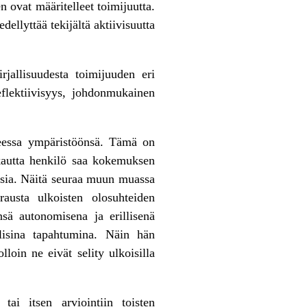
 ovat määritelleet toimijuutta.
llyttää tekijältä aktiivisuutta
jallisuudesta toimijuuden eri
eflektiivisyys, johdonmukainen
teessa ympäristöönsä. Tämä on
n kautta henkilö saa kokemuksen
ksia. Näitä seuraa muun muassa
austa ulkoisten olosuhteiden
ä autonomisena ja erillisenä
lisina tapahtumina. Näin hän
oin ne eivät selity ulkoisilla
 tai itsen arviointiin toisten