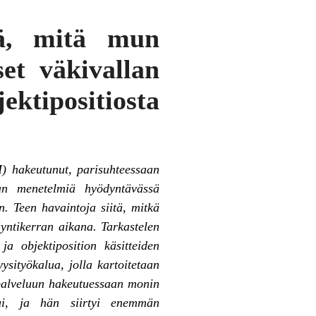
ä, mitä mun
et väkivallan
ktipositiosta
M) hakeutunut, parisuhteessaan
ian menetelmiä hyödyntävässä
n. Teen havaintoja siitä, mitkä
yntikerran aikana. Tarkastelen
a objektiposition käsitteiden
ysityökalua, jolla kartoitetaan
M-palveluun hakeutuessaan monin
stui, ja hän siirtyi enemmän