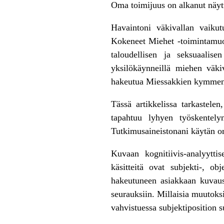
Oma toimijuus on alkanut näy
Havaintoni väkivallan vaikut
Kokeneet Miehet -toimintamuod
taloudellisen ja seksuaalis
yksilökäynneillä miehen väk
hakeutua Miessakkien kymmenen
Tässä artikkelissa tarkastele
tapahtuu lyhyen työskentely
Tutkimusaineistonani käytän om
Kuvaan kognitiivis-analyytti
käsitteitä ovat subjekti-, obj
hakeutuneen asiakkaan kuvaust
seurauksiin. Millaisia muutoks
vahvistuessa subjektiposition 