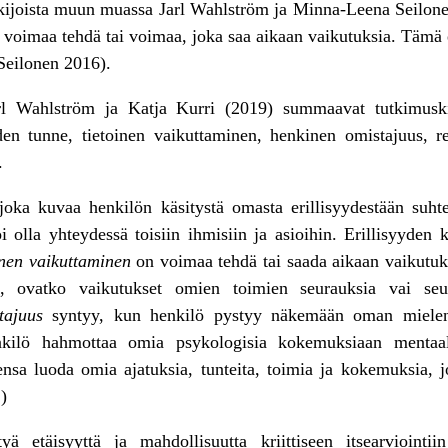
kijoista muun muassa Jarl Wahlström ja Minna-Leena Seilonen
oimaa tehdä tai voimaa, joka saa aikaan vaikutuksia. Tämä ede
Seilonen 2016).
l Wahlström ja Katja Kurri (2019) summaavat tutkimuskir
yyden tunne, tietoinen vaikuttaminen, henkinen omistajuus, r
.
joka kuvaa henkilön käsitystä omasta erillisyydestään suh
voi olla yhteydessä toisiin ihmisiin ja asioihin. Erillisyyde
inen vaikuttaminen
on voimaa tehdä tai saada aikaan vaikutu
, ovatko vaikutukset omien toimien seurauksia vai seur
tajuus
syntyy, kun henkilö pystyy näkemään oman mielens
nkilö hahmottaa omia psykologisia kokemuksiaan mentaa
a luoda omia ajatuksia, tunteita, toimia ja kokemuksia, joll
)
yä etäisyyttä ja mahdollisuutta kriittiseen itsearviointiin