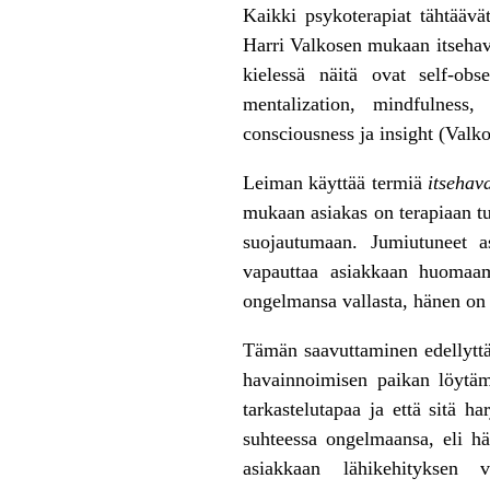
Kaikki psykoterapiat tähtäävä
Harri Valkosen mukaan itsehava
kielessä näitä ovat self-obse
mentalization, mindfulness, 
consciousness ja insight (Valk
Leiman käyttää termiä
itsehav
mukaan asiakas on terapiaan tu
suojautumaan. Jumiutuneet a
vapauttaa asiakkaan huomaama
ongelmansa vallasta, hänen on
Tämän saavuttaminen edellyttä
havainnoimisen paikan löytäm
tarkastelutapaa ja että sitä h
suhteessa ongelmaansa, eli hä
asiakkaan lähikehityksen 