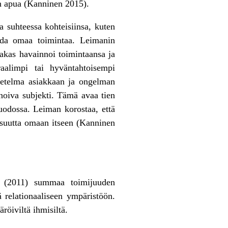
an apua (Kanninen 2015).
a suhteessa kohteisiinsa, kuten
ioida omaa toimintaa. Leimanin
iakas havainnoi toimintaansa ja
aalimpi tai hyväntahtoisempi
asetelma asiakkaan ja ongelman
nnoiva subjekti. Tämä avaa tien
uodossa. Leiman korostaa, että
lisuutta omaan itseen (Kanninen
ox (2011) summaa toimijuuden
ä relationaaliseen ympäristöön.
öiviltä ihmisiltä.