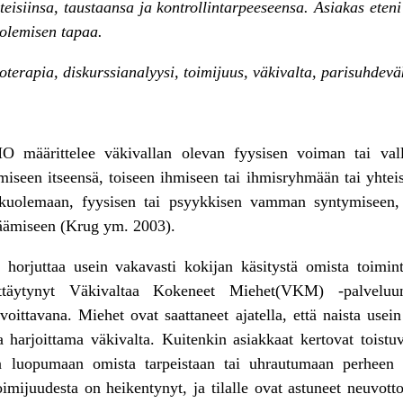
teisiinsa, taustaansa ja kontrollintarpeeseensa. Asiakas eteni
 olemisen tapaa.
oterapia, diskurssianalyysi, toimijuus, väkivalta, parisuhdevä
 määrittelee väkivallan olevan fyysisen voiman tai vallan
iseen itseensä, toiseen ihmiseen tai ihmisryhmään tai yhteis
 kuolemaan, fyysisen tai psyykkisen vamman syntymiseen, 
jäämiseen (Krug ym. 2003).
 horjuttaa usein vakavasti kokijan käsitystä omista toimint
ttäytynyt Väkivaltaa Kokeneet Miehet(VKM) -palveluun
oittavana. Miehet ovat saattaneet ajatella, että naista use
harjoittama väkivalta. Kuitenkin asiakkaat kertovat toistuv
ja luopumaan omista tarpeistaan tai uhrautumaan perheen
mijuudesta on heikentynyt, ja tilalle ovat astuneet neuvot