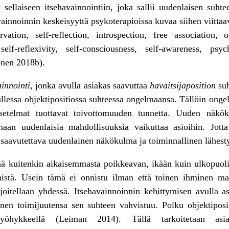
t sellaiseen itsehavainnointiin, joka sallii uudenlaisen su
innoinnin keskeisyyttä psykoterapioissa kuvaa siihen viittaa
rvation, self-reflection, introspection, free association,
self-reflexivity, self-consciousness, self-awareness, psy
onen 2018b).
ainnointi
, jonka avulla asiakas saavuttaa
havaitsijaposition
suh
llessa objektipositiossa suhteessa ongelmaansa. Tällöin onge
setelmat tuottavat toivottomuuden tunnetta. Uuden näkö
an uudenlaisia mahdollisuuksia vaikuttaa asioihin. Jott
 saavutettava uudenlainen näkökulma ja toiminnallinen lähest
ä kuitenkin aikaisemmasta poikkeavan, ikään kuin ulkopuol
istä. Usein tämä ei onnistu ilman että toinen ihminen mal
arjoitellaan yhdessä. Itsehavainnoinnin kehittymisen avulla a
nen toimijuutensa sen suhteen vahvistuu. Polku objektiposit
vyöhykkeellä (Leiman 2014). Tällä tarkoitetaan asi