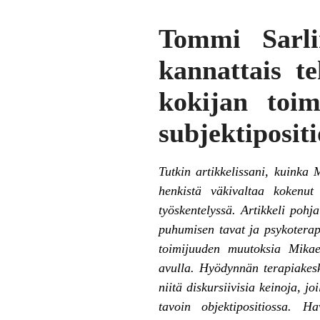
Tommi Sarl
kannattais t
kokijan toim
subjektiposit
Tutkin artikkelissani, kuinka
henkistä väkivaltaa kokenut
työskentelyssä. Artikkeli pohj
puhumisen tavat ja psykoterap
toimijuuden muutoksia Mikael
avulla. Hyödynnän terapiakesku
niitä diskursiivisia keinoja, 
tavoin objektipositiossa. H