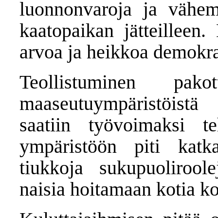
luonnonvaroja ja vähem
kaatopaikan jätteilleen.
arvoa ja heikkoa demokra
Teollistuminen pak
maaseutuympäristöistä
saatiin työvoimaksi t
ympäristöön piti katkai
tiukkoja sukupuoliroolej
naisia hoitamaan kotia ko