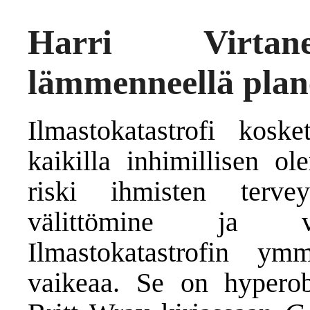
Harri Virtane
lämmenneellä plan
Ilmastokatastrofi kosk
kaikilla inhimillisen ol
riski ihmisten tervey
välittömine ja väli
Ilmastokatastrofin y
vaikeaa. Se on hyperobj