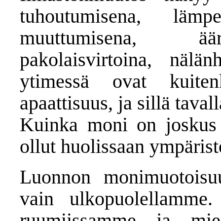
tuhoutumisena, lämpe
muuttumisena, äär
pakolaisvirtoina, nälä
ytimessä ovat kuite
apaattisuus, ja sillä tav
Kuinka moni on joskus 
ollut huolissaan ympärist
Luonnon monimuotoisu
vain ulkopuolellamme
ruumiissamme ja mie