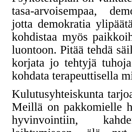
tasa-arvoisempaa, demo
jotta demokratia ylipäät
kohdistaa myös paikkoihi
luontoon. Pitää tehdä säil
korjata jo tehtyjä tuhoj
kohdata terapeuttisella mi
Kulutusyhteiskunta tarjo
Meillä on pakkomielle he
hyvinvointiin, ka