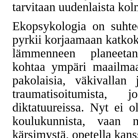
tarvitaan uudenlaista kol
Ekopsykologia on suhte
pyrkii korjaamaan katkok
lämmenneen planeetan
kohtaa ympäri maailmaa k
pakolaisia, väkivallan
traumatisoitumista,
diktatuureissa. Nyt ei o
koulukunnista, vaan 
kärsimystä, opetella kan