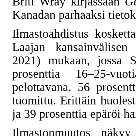
Britt Wray kirjassaan
Ge
Kanadan parhaaksi tietok
Ilmastoahdistus kosketta
Laajan kansainvälise
2021) mukaan, jossa 
prosenttia 16‒25-vuot
pelottavana. 56 prosent
tuomittu. Erittäin huoles
ja 39 prosenttia epäröi h
Ilmastonmuutos näkyy