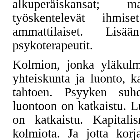
alkuperäiskansat; m
työskentelevät ihmis
ammattilaiset. Lis
psykoterapeutit.
Kolmion, jonka yläkulm
yhteiskunta ja luonto, k
tahtoen. Psyyken suh
luontoon on katkaistu. 
on katkaistu. Kapitalis
kolmiota. Ja jotta korja