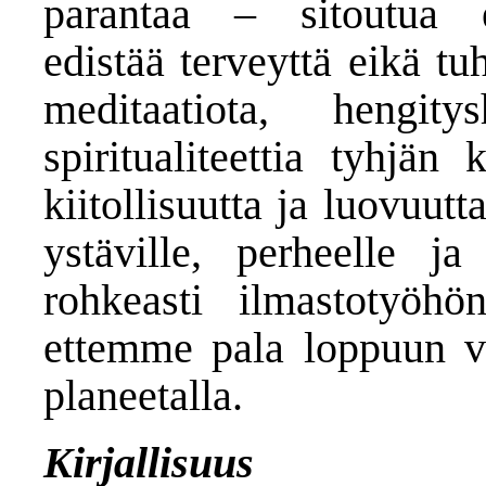
parantaa ‒ sitoutua 
edistää terveyttä eikä tu
meditaatiota, hengity
spiritualiteettia tyhjän 
kiitollisuutta ja luovuutt
ystäville, perheelle ja 
rohkeasti ilmastotyöhö
ettemme pala loppuun v
planeetalla.
Kirjallisuus