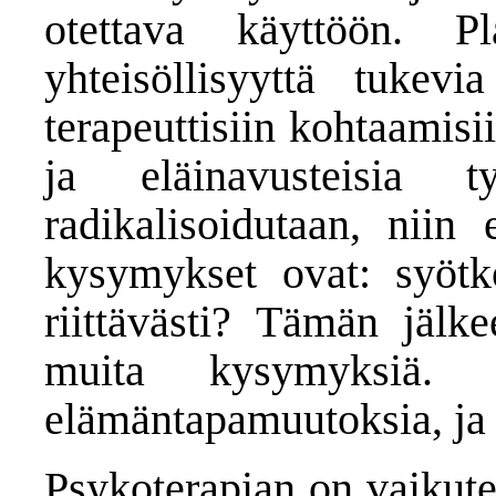
otettava käyttöön. Pl
yhteisöllisyyttä tukevi
terapeuttisiin kohtaamisi
ja eläinavusteisia ty
radikalisoidutaan, niin 
kysymykset ovat: syötk
riittävästi? Tämän jäl
muita kysymyksiä. O
elämäntapamuutoksia, ja n
Psykoterapian on vaikute