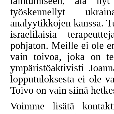
laihtumiseen, älä n
työskennellyt ukrai
analyytikkojen kanssa. Tu
israelilaisia terapeu
pohjaton. Meille ei ole e
vain toivoa, joka on tek
ympäristöaktivisti Joan
lopputuloksesta ei ole va
Toivo on vain siinä hetke
Voimme lisätä kontakt