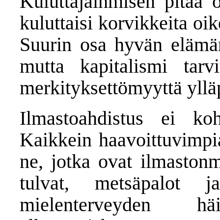
Kuluttajaihmisen pitää o
kuluttaisi korvikkeita oi
Suurin osa hyvän elämän 
mutta kapitalismi tar
merkityksettömyyttä yllä
Ilmastoahdistus ei koht
Kaikkein haavoittuvimpia
ne, jotka ovat ilmastonm
tulvat, metsäpalot 
mielenterveyden häi