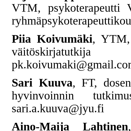
VTM, psykoterapeutti 
ryhmäpsykoterapeuttikou
Piia Koivumäki
, YTM, f
väitöskirjatutkija 
pk.koivumaki@gmail.c
Sari Kuuva
, FT, dosen
hyvinvoinnin tutkimu
sari.a.kuuva@jyu.fi
Aino-Maija Lahtinen