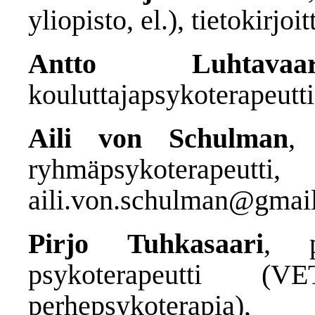
yliopisto, el.), tietokirjoit
Antto Luhtavaa
kouluttajapsykoterapeutt
Aili von Schulman
, 
ryhmäpsykoterapeu
aili.von.schulman@gmai
Pirjo Tuhkasaari
, p
psykoterapeutti (
perhepsykoterapia),