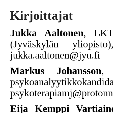
Kirjoittajat
Jukka Aaltonen
, LKT
(Jyväskylän yliopisto
jukka.aaltonen@jyu.fi
Markus Johansson
, 
psykoanalyytikkokandidaa
psykoterapiamj@proton
Eija Kemppi Vartiain