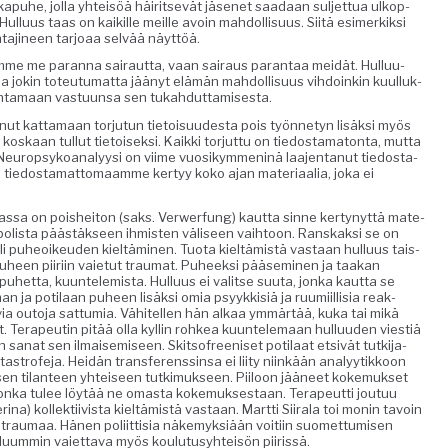
kka­puhe, jol­la yhteisöä häir­it­sevät jäsenet saadaan sul­jet­tua ulkop­
Hul­lu­us taas on kaikille meille avoin mah­dol­lisu­us. Siitä esimerkik­si
hta­ji­neen tar­joaa selvää näyttöä.
emme me paran­na sairaut­ta, vaan sairaus paran­taa mei­dät. Hul­lu­u­
da jokin toteu­tu­mat­ta jäänyt elämän mah­dol­lisu­us vih­doinkin kuul­luk­
kan­ta­maan vas­tu­un­sa sen tukahduttamisesta.
t kat­ta­maan tor­ju­tun tietoisu­ud­es­ta pois työn­netyn lisäk­si myös
oskaan tul­lut tietoisek­si. Kaik­ki tor­jut­tu on tiedostam­a­ton­ta, mut­ta
a. Neu­rop­syko­ana­lyysi on viime vuosikym­meninä laa­jen­tanut tiedosta­
tä tiedosta­mat­tomaamme ker­tyy koko ajan mate­ri­aalia, joka ei
mas­sa on poisheiton (saks. Ver­w­er­fung) kaut­ta sinne ker­tynyt­tä mate­
m­bol­ista päästäk­seen ihmis­ten väliseen vai­h­toon. Ran­skak­si se on
n” eli puheoikeu­den kieltämi­nen. Tuo­ta kieltämistä vas­taan hul­lu­us tais­
een piiri­in vai­etut trau­mat. Puheek­si pääsem­i­nen ja taakan
puhet­ta, kuun­telemista. Hul­lu­us ei val­itse suu­ta, jon­ka kaut­ta se
 ja poti­laan puheen lisäk­si omia psyykkisiä ja ruumi­il­lisia reak­
u­via out­o­ja sat­tumia. Vähitellen hän alkaa ymmärtää, kuka tai mikä
 Ter­apeutin pitää olla kyllin rohkea kuun­tele­maan hul­lu­u­den viestiä
sanat sen ilmaisemiseen. Skit­sofreeniset poti­laat etsivät tutk­i­ja­
 katas­tro­fe­ja. Hei­dän trans­fer­enssin­sa ei liity niinkään ana­lyytikkoon
i­al­lisen tilanteen yhteiseen tutkimuk­seen. Piiloon jääneet koke­muk­set
in, jon­ka tulee löytää ne omas­ta koke­muk­ses­taan. Ter­apeut­ti joutuu
ve­ri­na) kollek­ti­ivista kieltämistä vas­taan. Mart­ti Siirala toi monin tavoin
 trau­maa. Hänen poli­it­tisia näke­myk­siään voiti­in suomet­tumisen
elu­um­min vai­et­ta­va myös koulu­tusy­hteisön piirissä.