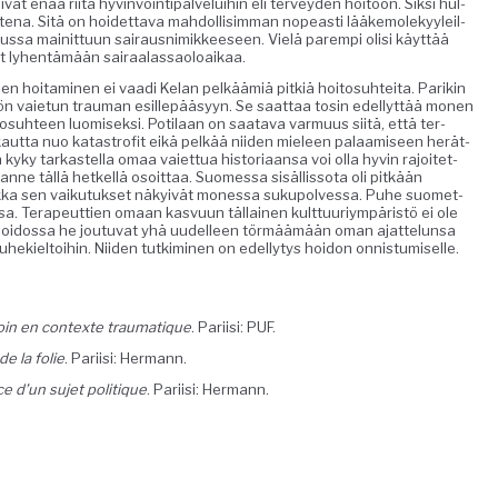
ät enää riitä hyv­in­voin­tipalvelui­hin eli ter­vey­den hoitoon. Sik­si hul­
aut­e­na. Sitä on hoidet­ta­va mah­dol­lisim­man nopeasti lääke­molekyyleil­
telus­sa mainit­tuun sairaus­nimik­keeseen. Vielä parem­pi olisi käyt­tää
yvät lyhen­tämään sairaalassaoloaikaa.
­jen hoit­a­mi­nen ei vaa­di Kelan pelkäämiä pitk­iä hoito­suhtei­ta. Parikin
isön vai­etun trau­man esillepääsyyn. Se saat­taa tosin edel­lyt­tää mon­en
to­suh­teen luomisek­si. Poti­laan on saata­va var­muus siitä, että ter­
kaut­ta nuo katas­tro­fit eikä pelkää niiden mieleen palaamiseen herät­
yky tarkastel­la omaa vai­et­tua his­to­ri­aansa voi olla hyvin rajoitet­
nne täl­lä het­kel­lä osoit­taa. Suomes­sa sisäl­lis­so­ta oli pitkään
ik­ka sen vaiku­tuk­set näkyivät mon­es­sa sukupolves­sa. Puhe suomet­
s­sa. Ter­apeut­tien omaan kasvu­un täl­lainen kult­tuuriym­päristö ei ole
den hoi­dos­sa he joutu­vat yhä uudelleen tör­määmään oman ajat­telun­sa
uhekiel­toi­hin. Niiden tutkimi­nen on edel­ly­tys hoidon onnis­tu­miselle.
oin en con­texte trau­ma­tique
. Pari­isi: PUF.
e la folie
. Pari­isi: Hermann.
e d’un sujet poli­tique
. Pari­isi: Hermann.