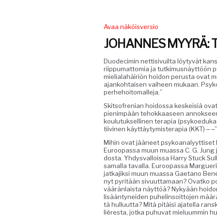
Avaa näköisversio
JOHANNES MYYRÄ: 
Duodec­imin net­ti­sivuil­ta löy­tyvät kans
riip­pumat­to­mia ja tutkimus­näyt­töön per
mielialahäir­iön hoidon perus­ta ovat 
ajanko­htaisen vai­heen mukaan. Psykosos
perhehoitomalleja.”
Skit­sofren­ian hoi­dos­sa keskeisiä ovat 
pien­im­pään tehokkaaseen annok­seen j
koulu­tuk­selli­nen ter­apia (psykoe­duk
ti­ivi­nen käyt­täy­tymis­ter­apia (KKT) ‒
Mihin ovat jääneet psyko­ana­lyyt­tiset
Euroopas­sa muun muas­sa C. G. Jung ja 
dos­ta. Yhdys­val­lois­sa Har­ry Stuck Su
samal­la taval­la. Euroopas­sa Mar­gue
jatka­jik­si muun muas­sa Gae­tano Benede
nyt pyritään sivu­ut­ta­maan? Ovatko po
väärän­laista näyt­töä? Nykyään hoidon tu
lisään­tynei­den puhe­lin­soit­to­jen määr
tä hul­lu­ut­ta? Mitä pitäisi ajatel­la r
lières­ta, jot­ka puhu­vat mielu­um­min 