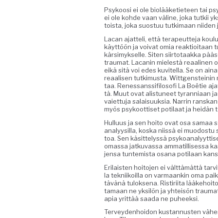
Psykoosi ei ole biolääketi­eteen tai psy
ei ole kohde vaan väline, joka tutkii yksilö
toista, joka suos­tuu tutki­maan niide
Lacan ajat­teli, että ter­apeut­te­ja koulu
käyt­töön ja voivat omia reak­tioitaan tu
kär­simyk­selle. Siten siir­to­taak­ka pä
trau­mat. Lacanin mielestä reaa­li­nen on 
eikä sitä voi edes kuvitel­la. Se on ai
reaalisen tutkimus­ta. Wittgen­steinin mu
taa. Renes­sanssi­filosofi La Boêtie aja
tä. Muut ovat alis­tuneet tyran­ni­aan ja 
vai­et­tu­ja salaisuuk­sia. Nar­rin ran­ska
myös psykoot­tiset poti­laat ja hei­dän
Hul­lu­us ja sen hoito ovat osa samaa sa
ana­lyysil­la, kos­ka niis­sä ei muo­dos­t
toa. Sen käsit­telyssä psyko­ana­lyyt­tise
omas­sa jatku­vas­sa ammatil­lises­sa k
jen­sa tun­temista osana poti­laan kan
Eri­lais­ten hoito­jen ei vält­tämät­tä tarv
la tekni­ikoil­la on var­maankin oma paik
tävänä tulok­se­na. Ris­tiri­ita lääke­hoit
ta­maan ne yksilön ja yhteisön trau­mat
apia yrit­tää saa­da ne puheeksi.
Ter­vey­den­hoidon kus­tan­nusten vähen