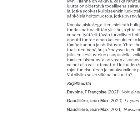
lyyn. Tilanne on vaka­va, kos­ka rahat eiv
lu­ut­ta on pidet­tävä todel­lise­na sair
lä, jot­ka sopi­vat kul­loiseenkin luokit­
sähköisiä hoit­o­muo­to­ja, jot­ka pyst
Ran­skalaiskol­le­goit­ten mielestä hul­lu
tun­tia saat­taa riit­tää yksilön ja yhte
vuo­den työtä riit­tävän tur­val­lisen hoi
apeut­ti tun­tee oman koke­muk­sen­sa 
tämää kauhua ja ahdis­tus­ta. Yhteisön k
tua kuten Venäjän ja Yhdys­val­to­jen tila
julkisen keskustelun ulkop­uolel­la, va
tumisen his­to­ri­as­ta on vas­ta alka­ma
voin­ut olla vaikut­ta­mat­ta. Hul­lu­u­
rajoit­tuneisu­u­teen ja omak­sumi­in­sa p
Vai olisiko sekin silkkaa hulluutta?
Kir­jal­lisu­ut­ta
Davoine, F
Françoise
(2021).
Voix du s
Gaudil­lière, Jean-Max
(2020).
Leçons d
Gaudil­lière, Jean-Max
(2021).
Nais­sanc