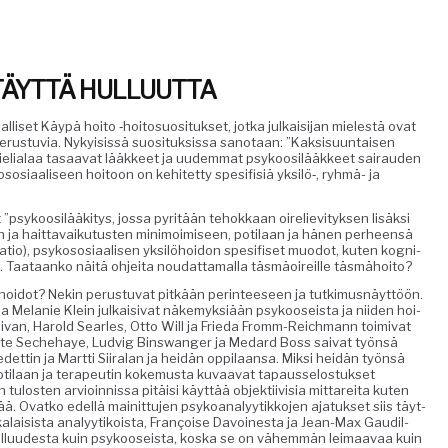
TÄYTTÄ HULLUUTTA
al­liset Käypä hoito ‑hoito­su­osi­tuk­set, jot­ka julka­isi­jan mielestä ovat
us­tu­via. Nyky­i­sis­sä suosi­tuk­sis­sa san­o­taan: ”Kak­sisu­un­taisen
mielialaa tasaa­vat lääk­keet ja uudem­mat psykoosilääk­keet sairau­den
i­aaliseen hoitoon on kehitet­ty spe­si­fisiä yksilö‑, ryh­mä- ja
”psykoosilääk­i­tys, jos­sa pyritään tehokkaan oire­lievi­tyk­sen lisäk­si
a hait­tavaiku­tusten min­i­moimiseen, poti­laan ja hänen per­heen­sä
aa­tio), psykososi­aalisen yksilöhoidon spe­si­fiset muodot, kuten kog­ni­
 ‒”. Taataanko näitä ohjei­ta nou­dat­ta­mal­la täs­mäoireille täsmähoito?
 hoidot? Nekin perus­tu­vat pitkään per­in­teeseen ja tutkimus­näyt­töön.
Melanie Klein julka­isi­vat näke­myk­siään psykoo­seista ja niiden hoi­
l­li­van, Harold Sear­les, Otto Will ja Frie­da Fromm-Reich­mann toimi­vat
rite Sechehaye, Lud­vig Bin­swanger ja Medard Boss sai­vat työn­sä
t­tin ja Mart­ti Siiralan ja hei­dän oppi­laansa. Mik­si hei­dän työn­sä
ti­laan ja ter­apeutin koke­mus­ta kuvaa­vat tapaus­selostuk­set
losten arvioin­nis­sa pitäisi käyt­tää objek­ti­ivisia mittare­i­ta kuten
ää. Ovatko edel­lä mainit­tu­jen psyko­ana­lyytikko­jen ajatuk­set siis täyt­
an­skalai­sista ana­lyytikoista, Françoise Davoines­ta ja Jean-Max Gaudil­
hul­lu­ud­es­ta kuin psykoo­seista, kos­ka se on vähem­män leimaavaa kuin