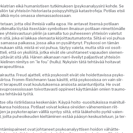
ki­a­tri­an eikä human­is­tisen tutkimuk­sen (psyko­ana­lyysin) kohde. Se
n tai yhteisön his­to­ri­as­ta poispyy­hit­tyjä katas­tro­fe­ja. Poti­las etsii
n jälk­iä myös omas­sa olemassaolossaan.
te­taan, jot­ta olisi ihmisiä vail­la egoa. He anta­vat itsen­sä poti­laan
tki­mal­la löytää itses­tään sym­bol­isen ilmaisun poti­laan nimet­tömälle
äsee yhteis­vas­tu­un piiri­in ja samal­la tuo puheeseen yhteisön vai­etut
sitä, joka ei lakkaa ole­mas­ta kir­joit­tau­tu­ma­ton­ta. Siitä ei voi puhua
na samas­sa paikas­sa, jos­sa aika on pysähtynyt. Psykoosi on tämän
kaan siitä, mis­tä ei voi puhua, täy­tyy vai­eta, mut­ta sitä voi osoit­
t­teli, että on yksilöitä, jot­ka eivät ole uno­hta­neet vapau­den siemen­
pitävät sitä yllä. Hänen aikanaan nar­ri-ilveilyt pal­jas­ti­vat yhteisön
n kieli­nen nim­i­tys on ”le fou” (hul­lu). Nyky­isin tätä tehtävää hoita­vat
 terapeuttinsa.
iraut­ta. Freud ajat­teli, että psykoosit eivät ole hoidet­tavis­sa psyko­
u siir­toa. Fromm-Reich­mann taas käsit­ti, että psykoosis­sa on vain siir­
t ter­apeu­tit ovat koulu­tuk­sen­sa ansios­ta asiantun­ti­joi­ta. He ovat
asvupros­es­sis­saan toiv­ot­tavasti oppi­neet käyt­tämään omien trau­mo­
ssa tehtävää työtä.
itse olla ris­tiri­idas­sa keskenään. Käypä hoito ‑suosi­tuk­sis­sa maini­tu­il­
kansa hoi­dos­sa. Poti­laat voivat kokea oirei­den vähen­e­misen riit­
o­jen ja psykoter­api­an välil­lä syn­tyy siitä, että lääke­hoito pyrkii vaien­
, joil­ta puheoikeu­den kieltämi­nen estää pääsyn keskustelu­un, ja ter­
­tämi­s­paineet ovat johta­neet psyko­ana­lyyt­tisen hoidon vähät­te­