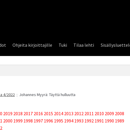
dot
Ohjeita kirjoittajille
Tuki
Tilaa lehti
Sisällysluette
a 4/2022
Johannes Myyrä: Täyttä hulluutta
0
2019
2018
2017
2016
2015
2014
2013
2012
2011
2010
2009
2008
1
2000
1999
1998
1997
1996
1995
1994
1993
1992
1991
1990
1989
2