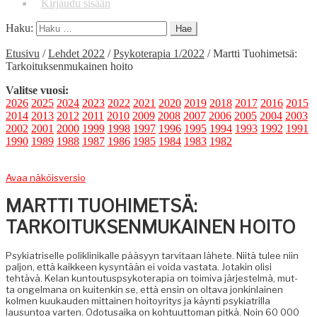
Kirjaudu sisään
Haku:
Etusivu
/
Lehdet 2022
/
Psykoterapia 1/2022
/
Martti Tuohimetsä:
Tarkoituksenmukainen hoito
Valitse vuosi:
2026
2025
2024
2023
2022
2021
2020
2019
2018
2017
2016
2015
2014
2013
2012
2011
2010
2009
2008
2007
2006
2005
2004
2003
2002
2001
2000
1999
1998
1997
1996
1995
1994
1993
1992
1991
1990
1989
1988
1987
1986
1985
1984
1983
1982
Avaa näköisversio
MARTTI TUOHIMETSÄ:
TARKOITUKSENMUKAINEN HOITO
Psyki­a­triselle polik­linikalle pääsyyn tarvi­taan lähete. Niitä tulee niin
paljon, että kaik­keen kysyn­tään ei voi­da vas­ta­ta. Jotakin olisi
tehtävä. Kelan kuntou­tusp­sykoter­apia on toimi­va jär­jestelmä, mut­
ta ongel­mana on kuitenkin se, että ensin on olta­va jonkin­lainen
kol­men kuukau­den mit­tainen hoitoyri­tys ja käyn­ti psyki­a­tril­la
lausun­toa varten. Odotu­sai­ka on kohtu­ut­toman pitkä. Noin 60 000