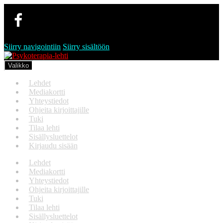
Siirry navigointiin
Siirry sisältöön
Valikko
Lehdet
Mediakortti
Yhteystiedot
Ohjeita kirjoittajille
Tuki
Tilaa lehti
Sisällysluettelot
Kirjaudu sisään
Lehdet
Mediakortti
Yhteystiedot
Ohjeita kirjoittajille
Tuki
Tilaa lehti
Sisällysluettelot