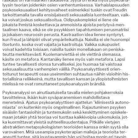
lyysin teo­ri­an joidenkin osien van­hen­tu­mises­sa. Varhais­lap­su­u­den
psykosek­suaaliset kehi­tys­vai­heet esimerkik­si tuskin ovat Freudin
tarkoit­ta­mal­la taval­la ensisi­jais­es­ti sek­suaal­isia luon­teeltaan, vaik­
ka voivat joskus sek­su­al­isoitua. Oidi­puskom­plek­si ei liene ole
jokaista ihmistä kos­ket­ta­va ja ammoi­sista ajoista periy­tyvä men­
taa­li­nen kaa­va, eikä se ole psyykkisen tapah­tu­misen perus­ma­tri­isi
ja jokaisen neu­roosin perus­ta. Kas­traa­tion idea lie­nee syn­tynyt,
kun Freud ja lähipi­iri oli­vat ympärileikat­tu­ja. Naisil­la ei ole huonom­pi
itse­tun­to, kos­ka ovat vajai­ta ja kas­troitu­ja. Vaik­ka sukupuo­let
voivat kade­htia toisi­aan, naisil­la tuskin monel­lakaan on peniska­
teut­ta merk­it­sevästi. Kuole­man­vi­et­tiä ei ole viet­tinä ole­mas­sa,
käsite on metafo­ra. Kan­tanäky lie­nee myös vain metafo­ra. Lap­si
tun­tee taval­lis­es­ti olon­sa tur­val­lisek­si, jos huo­maa tai vais­toaa
sek­suaal­isu­ut­ta van­hempi­en välil­lä. Psyko­ana­lyyt­tis­es­ti ori­en­
toitunut ter­apeut­ti osaa useim­miten suh­tau­tua näi­hin visioi­hin his­
to­ri­al­lisi­na reli­ikkeinä, mut­ta taval­lisen kansan ja yliopis­toih­mis­ten
mielis­sä ne ovat romut­ta­neet psyko­ana­lyysin brändiä.
Psyko­ana­lyysi on ain­ut­laa­tuisel­la taval­la mie­len poh­jak­er­roksia
tavoit­tel­e­va, ikään kuin syvä­parane­misen mah­dol­lis­ta­va
menetelmä. Aja­tus psyko­ana­lyyt­tisen ajat­telun ”kli­inis­es­tä autono­
mi­as­ta” on kuitenkin myös ongel­malli­nen. Rajau­tu­mi­nen psyyken
sisäisi­in fan­ta­sioi­hin ja tun­te­muk­si­in sekä keskit­tymi­nen opiskele­
maan jotakin yhtä teo­ri­aa voi tuot­taa kaikkivoip­ia usko­muk­sia, jot­
ka kuor­mit­ta­vat yleistä suh­teel­lisu­u­den­ta­jua. Pitkälle viety­jen
abstrak­tien metap­sykol­o­gis­ten teo­ri­oiden kanssa onkin syytä olla
varovainen. Mitä use­ampia psykoter­api­an malle­ja ja teo­ri­oi­ta ter­
apeut­ti tun­tee, sitä jous­tavam­min hän voi hoitaa monin eri tavoin