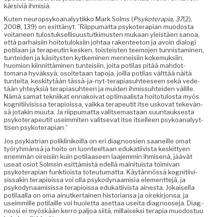
kär­siviä ihmisiä.
Kuten neu­rop­syko­ana­lyytikko Mark Solms (
Psykoter­apia,
37
(2),
2008, 139) on esit­tänyt: ”Riip­pumat­ta psykoter­api­an muo­dos­ta
voita­neen tulostuk­sel­lisu­us­tutkimusten mukaan yleistäen sanoa,
että parhaisi­in hoito­tu­lok­si­in johtaa rak­en­tee­ton ja avoin dialo­gi
poti­laan ja ter­apeutin kesken, tois­teis­ten teemo­jen tun­nist­a­mi­nen,
tun­tei­den ja käsi­tys­ten kytkem­i­nen men­neisi­in koke­muk­si­in,
huomion kiin­nit­tämi­nen tun­teisi­in, joi­ta poti­las pitää mah­dot­
tomana hyväksyä; osoite­taan tapo­ja, joil­la poti­las vält­tää näitä
tun­tei­ta, keski­tytään tässä-ja-nyt-ter­api­a­suh­teeseen sekä vede­
tään yhteyk­siä ter­api­a­suh­teen ja muiden ihmis­suhtei­den välille.
Nämä samat tekni­ikat ennakoi­vat opti­maal­ista hoito­tu­losta myös
kog­ni­ti­ivi­sis­sa ter­a­pi­ois­sa, vaik­ka ter­apeu­tit itse usko­vat tekevän­
sä jotakin muu­ta. Ja riip­pumat­ta val­it­se­mas­taan suun­tauk­ses­ta
psykoter­apeu­tit useim­miten val­it­se­vat itse itselleen psyko­ana­lyyt­
tisen psykoterapian.”
Jos psyki­a­tri­an polik­linikoil­la on eri diag­noosien saaneille omat
työryh­män­sä ja hoito on luon­teeltaan edukati­ivista keskit­tyen
enem­män oireisi­in kuin poti­laaseen laa­jem­min ihmisenä, jäävät
use­at osiot Solm­sin esit­tämistä edel­lä maini­tu­ista toimi­van
psykoter­api­an funk­tioista toteu­tu­mat­ta. Käytän­nössä kog­ni­ti­ivi­
sis­sakin ter­a­pi­ois­sa voi olla psyko­dy­naamisia ele­ment­te­jä, ja
psyko­dy­naami­sis­sa ter­a­pi­ois­sa edukati­ivista aines­ta. Jokaisel­la
poti­laal­la on oma ain­utk­er­tainen his­to­ri­ansa ja oirekir­jon­sa, ja
useim­mille poti­laille voi huo­let­ta aset­taa usei­ta diag­noose­ja. Diag­
noosi ei myöskään ker­ro paljoa siitä, mil­laisek­si ter­apia muo­dos­tuu