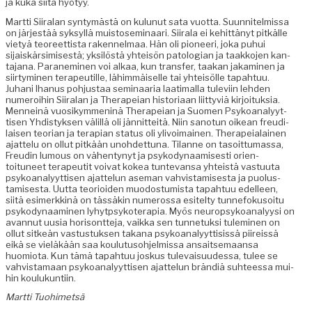
ja kuka siitä hyötyy.
Mart­ti Siiralan syn­tymästä on kulunut sata vuot­ta. Suun­nitelmis­sa
on jär­jestää syksyl­lä muis­tosem­i­naari. Siirala ei kehit­tänyt pitkälle
vietyä teo­reet­tista raken­nel­maa. Hän oli pio­neeri, joka puhui
sijaiskär­simis­es­tä; yksilöstä yhteisön patolo­gian ja taakko­jen kan­
ta­jana. Parane­m­i­nen voi alkaa, kun trans­fer, taakan jakami­nen ja
siir­tymi­nen ter­apeu­ti­lle, lähim­mäiselle tai yhteisölle tapah­tuu.
Juhani Ihanus pohjus­taa sem­i­naaria laa­ti­mal­la tule­vi­in lehden
numeroi­hin Siiralan ja Ther­a­peian his­to­ri­aan liit­tyviä kir­joituk­sia.
Men­neinä vuosikym­meninä Ther­a­peian ja Suomen Psyko­ana­lyyt­
tisen Yhdis­tyk­sen välil­lä oli jän­nit­teitä. Niin san­otun oikean freudi­
laisen teo­ri­an ja ter­api­an sta­tus oli ylivoimainen. Ther­a­peialainen
ajat­telu on ollut pitkään uno­hdet­tuna. Tilanne on tasoit­tumas­sa,
Freudin lumous on vähen­tynyt ja psyko­dy­naamis­es­ti ori­en­
toituneet ter­apeu­tit voivat kokea tun­te­vansa yhteistä vas­tu­u­ta
psyko­ana­lyyt­tisen ajat­telun ase­man vahvis­tamis­es­ta ja puo­lus­
tamis­es­ta. Uut­ta teo­ri­oiden muo­dos­tu­mista tapah­tuu edelleen,
siitä esimerkkinä on tässäkin numerossa esitel­ty tun­nefoku­soitu
psyko­dy­naami­nen lyhytp­sykoter­apia. Myös neu­rop­syko­ana­lyysi on
avan­nut uusia horisont­te­ja, vaik­ka sen tun­netuk­si tulem­i­nen on
ollut sitkeän vas­tus­tuk­sen takana psyko­ana­lyyt­ti­sis­sä piireis­sä
eikä se vieläkään saa koulu­tu­so­hjelmis­sa ansait­se­maansa
huomio­ta. Kun tämä tapah­tuu joskus tule­vaisu­udessa, tulee se
vahvis­ta­maan psyko­ana­lyyt­tisen ajat­telun brändiä suh­teessa mui­
hin koulukuntiin.
Mart­ti Tuohimetsä