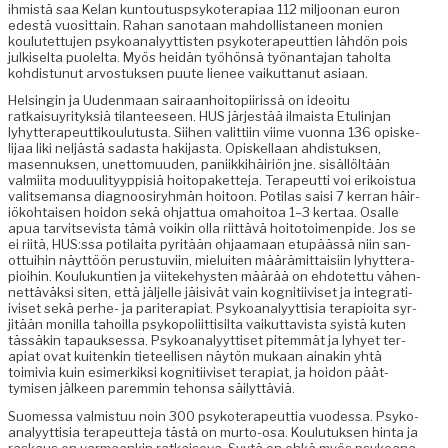
ihmistä saa Kelan kuntou­tusp­sykoter­api­aa 112 miljoo­nan euron
edestä vuosit­tain. Rahan san­o­taan mah­dol­lis­ta­neen monien
koulutet­tu­jen psyko­ana­lyyt­tis­ten psykoter­apeut­tien lähdön pois
julkiselta puolelta. Myös hei­dän työhön­sä työ­nan­ta­jan tahol­ta
kohdis­tunut arvos­tuk­sen puute lie­nee vaikut­tanut asiaan.
Helsin­gin ja Uuden­maan sairaan­hoitopi­iris­sä on ideoitu
ratkaisuyri­tyk­siä tilanteeseen. HUS jär­jestää ilmaista Etulin­jan
lyhyt­ter­apeut­tik­oulu­tus­ta. Siihen valit­ti­in viime vuon­na 136 opiske­
li­jaa liki neljästä sadas­ta hak­i­jas­ta. Opiskel­laan ahdis­tuk­sen,
masen­nuk­sen, unet­to­muu­den, pani­ikki­häir­iön jne. sisäl­löltään
valmi­ita mod­u­uli­tyyp­pisiä hoitopaket­te­ja. Ter­apeut­ti voi erikois­tua
val­it­se­mansa diag­noosiryh­män hoitoon. Poti­las saisi 7 ker­ran häir­
iöko­htaisen hoidon sekä ohjat­tua oma­hoitoa 1–3 ker­taa. Osalle
apua tarvit­se­vista tämä voikin olla riit­tävä hoito­toimen­pide. Jos se
ei riitä, HUS:ssa poti­lai­ta pyritään ohjaa­maan etupäässä niin san­
ot­tui­hin näyt­töön perus­tu­vi­in, mieluiten määrämit­taisi­in lyhyt­ter­a­
pi­oi­hin. Koulukun­tien ja viiteke­hys­ten määrää on ehdotet­tu vähen­
net­täväk­si siten, että jäl­jelle jäi­sivät vain kog­ni­ti­iviset ja inte­grati­
iviset sekä per­he- ja parit­er­api­at. Psyko­ana­lyyt­tisia ter­a­pi­oi­ta syr­
jitään monil­la tahoil­la psykopoli­it­tisil­ta vaikut­tavista syistä kuten
tässäkin tapauk­ses­sa. Psyko­ana­lyyt­tiset pitem­mät ja lyhyet ter­
api­at ovat kuitenkin tieteel­lisen näytön mukaan ainakin yhtä
toimivia kuin esimerkik­si kog­ni­ti­iviset ter­api­at, ja hoidon päät­
tymisen jäl­keen parem­min tehon­sa säilyttäviä.
Suomes­sa valmis­tuu noin 300 psykoter­apeut­tia vuodessa. Psyko­
ana­lyyt­tisia ter­apeut­te­ja tästä on mur­to-osa. Koulu­tuk­sen hin­ta ja
raskaus on var­maankin ratkai­se­va. Syytä on ehkä myös psyko­ana­