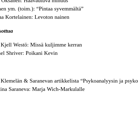
e Oksanen: Haavautuva minuus
nen ym. (toim.): “Pintaa syvemmältä”
a Kortelainen: Levoton nainen
sottua
Kjell Westö: Missä kuljimme kerran
nel Shriver: Poikani Kevin
Klemelän & Saranevan artikkelista “Psykoanalyysin ja psyko
ina Saraneva: Marja Wich-Markulalle