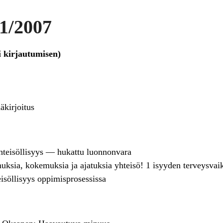
1/2007
i kirjautumisen)
äkirjoitus
hteisöllisyys — hukattu luonnonvara
muksia, kokemuksia ja ajatuksia yhteisö! 1 isyyden terveysvai
eisöllisyys oppimisprosessissa