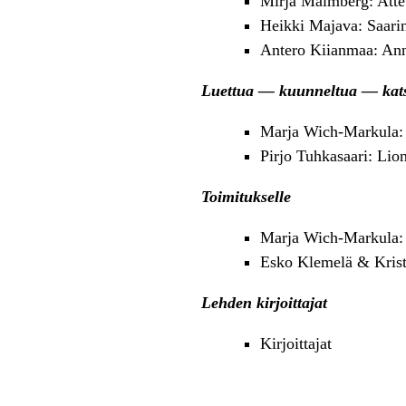
Mirja Malmberg: Att
Heikki Majava: Saari
Antero Kiianmaa: Ann
Luettua — kuunneltua — kat
Marja Wich-Markula: 
Pirjo Tuhkasaari: Lio
Toimitukselle
Marja Wich-Markula: 
Esko Klemelä & Krist
Lehden kirjoittajat
Kirjoittajat