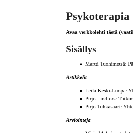
Psykoterapia 
Avaa verkkolehti tästä (vaati
Sisällys
Martti Tuohimetsä: Pä
Artikkelit
Leila Keski-Luopa: Y
Pirjo Lindfors: Tutki
Pirjo Tuhkasaari: Yht
Arviointeja