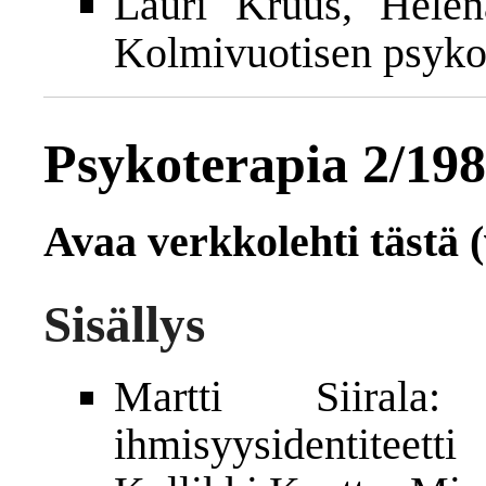
Lauri Kruus, Helen
Kolmivuotisen psykot
Psykoterapia 2/19
Avaa verkkolehti tästä (
Sisällys
Martti Siiral
ihmisyysidentiteetti