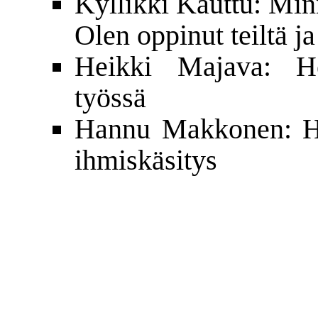
Kyllikki Kauttu: Minn
Olen oppinut teiltä ja
Heikki Majava: He
työssä
Hannu Makkonen: Hoi
ihmiskäsitys