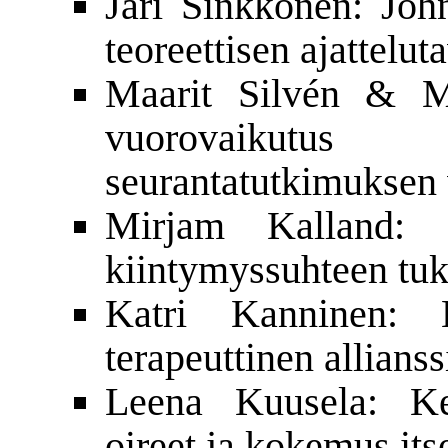
Jari Sinkkonen: Joh
teoreettisen ajattelu
Maarit Silvén & M
vuorovaikutus 
seurantatutkimuksen 
Mirjam Kalland: S
kiintymyssuhteen tu
Katri Kanninen: K
terapeuttinen allianss
Leena Kuusela: Kes
oireet ja kokemus its