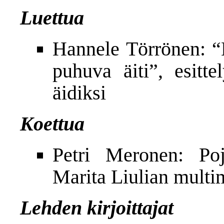
Luettua
Hannele Törrönen: “M
puhuva äiti”, esitte
äidiksi
Koettua
Petri Meronen: Poj
Marita Liulian multi
Lehden kirjoittajat